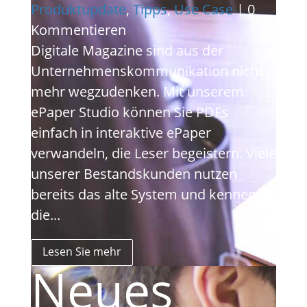
Produktupdate
,
Tipps
,
Use Case
| 0
Kommentieren
Digitale Magazine sind aus der
Unternehmenskommunikation nicht
mehr wegzudenken. Mit unserem
ePaper Studio können Sie PDFs
einfach in interaktive ePaper
verwandeln, die Leser begeistern. Viele
unserer Bestandskunden nutzen
bereits das alte System und kennen
die...
Lesen Sie mehr
Neues