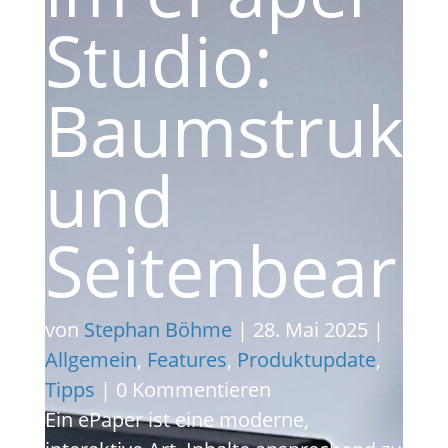
Studio:
Baumstrukt
und
Seitenbearb
von
Stephan Böhme
|
28. Mai 2025
|
Allgemein
,
Features
,
Produktupdate
,
Tipps
| 0 Kommentieren
Ein ePaper ist eine moderne,