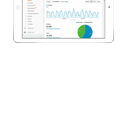
Tracking
und SEO
Eingebundene Trackingpixel
ermöglichen die Auswertung und
Analyse der ePaper-Nutzung.
Zusätzliche SEO-Einstellungen im
ePaper CMS erhöhen Ihre