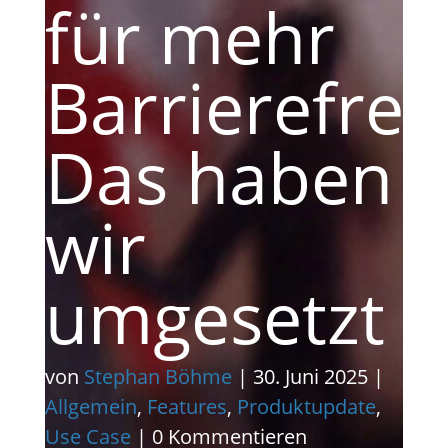
für mehr
Barrierefreih
Das haben
wir
umgesetzt
von
Stephan Böhme
|
30. Juni 2025
|
Allgemein
,
Features
,
Produktupdate
,
Use Case
| 0 Kommentieren