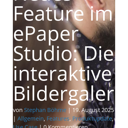
Feature im
ePaper
Studio: Die
interaktive
Bildergaleri
von
Stephan Böhme
|
19. August 2025
|
Allgemein
,
Features
,
Produktupdate
,
Use Case
| 0 Kommentieren