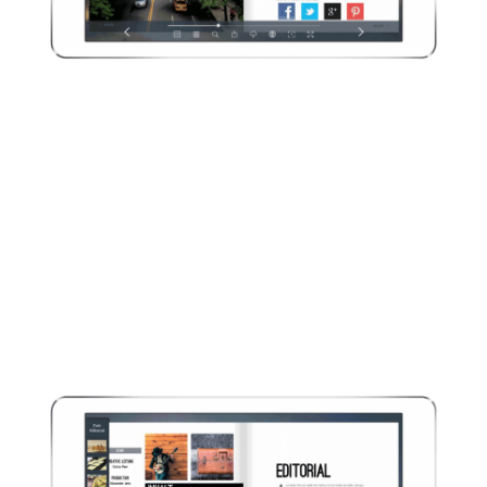
HTML-
Anwendung
Mit Hilfe von HTML-Anwendungen
können Sie zusätzliche Inhalte, wie
Umfragen oder Gewinnspiele, per
iFrame in einer Shadowbox ganz
einfach einbinden.