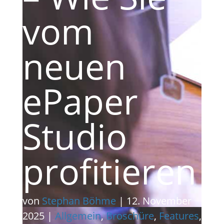
vom
neuen
ePaper
Studio
profitieren
von
Stephan Böhme
|
12. November
2025
|
Allgemein
,
Broschüre
,
Features
,