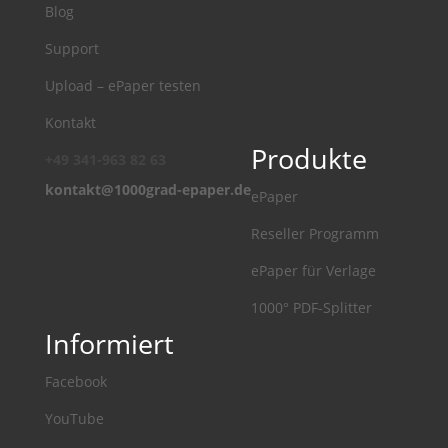
Blog
Support
Upload – ePaper testen
Kontakt
Produkte
+49 341-963 82 63
kontakt@1000grad-epaper.de
ePaper
Reseller Programm
ePaper für Verlage
1000° PDF-Splitter
Informiert
Facebook
YouTube