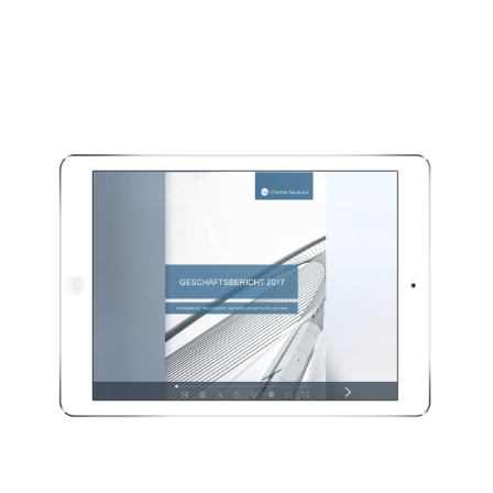
Kostengünst
Umsetzung
Auffindbarke