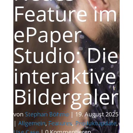
Feature im
ePaper
Studio: Die
interaktive
Bildergaleri
von
Stephan Böhme
|
19. August 2025
|
Allgemein
,
Features
,
Produktupdate
,
Use Case
| 0 Kommentieren