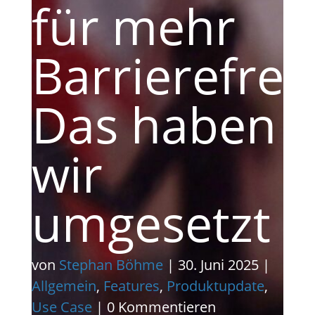
für mehr
Barrierefreih
Das haben
wir
umgesetzt
von
Stephan Böhme
|
30. Juni 2025
|
Allgemein
,
Features
,
Produktupdate
,
Use Case
| 0 Kommentieren