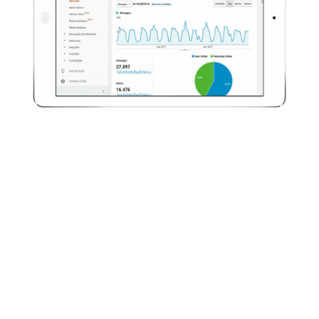
Tracking
und SEO
Eingebundene Trackingpixel
ermöglichen die Auswertung und
Analyse der ePaper-Nutzung.
Zusätzliche SEO-Einstellungen im
ePaper CMS erhöhen Ihre