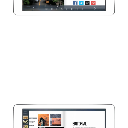
HTML-
Anwendung
Mit Hilfe von HTML-Anwendungen
können Sie zusätzliche Inhalte, wie
Umfragen oder Gewinnspiele, per
iFrame in einer Shadowbox ganz
einfach einbinden.