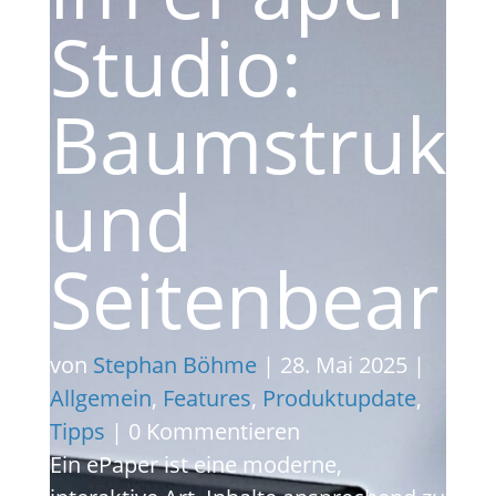
Studio:
Baumstrukt
und
Seitenbearb
von
Stephan Böhme
|
28. Mai 2025
|
Allgemein
,
Features
,
Produktupdate
,
Tipps
| 0 Kommentieren
Ein ePaper ist eine moderne,