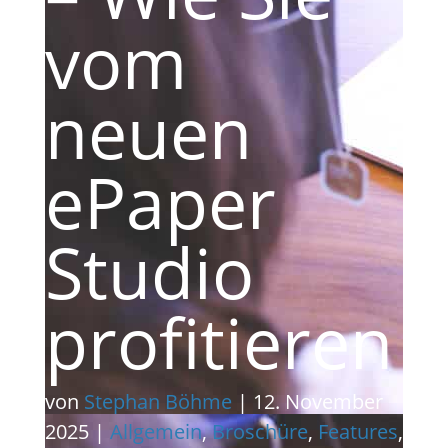
vom
neuen
ePaper
Studio
profitieren
von
Stephan Böhme
|
12. November
2025
|
Allgemein
,
Broschüre
,
Features
,