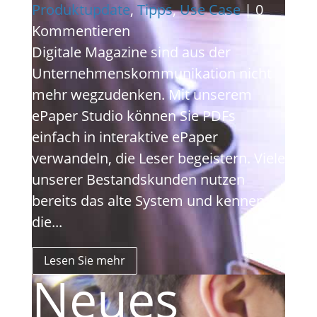
Produktupdate
,
Tipps
,
Use Case
| 0
Kommentieren
Digitale Magazine sind aus der
Unternehmenskommunikation nicht
mehr wegzudenken. Mit unserem
ePaper Studio können Sie PDFs
einfach in interaktive ePaper
verwandeln, die Leser begeistern. Viele
unserer Bestandskunden nutzen
bereits das alte System und kennen
die...
Lesen Sie mehr
Neues