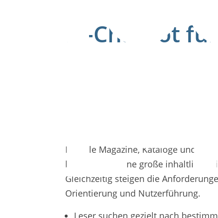
KI-Chatbot fü
Der integrierte KI-Chatbot
Nutzungsebene. Leser könne
Basis der redaktionellen In
Digitale Magazine, Kataloge und Repo
bieten heute eine große inhaltliche Ti
Gleichzeitig steigen die Anforderung
Orientierung und Nutzerführung.
Leser suchen gezielt nach bestim