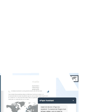
ialogbasierte
 – direkt im Magazin, auf