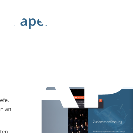
r ePaper
 ergänzt Ihr ePaper um eine moderne, d
n Inhalte gezielt per Chat erschließen
halte.
rts
efe.
en an
mten