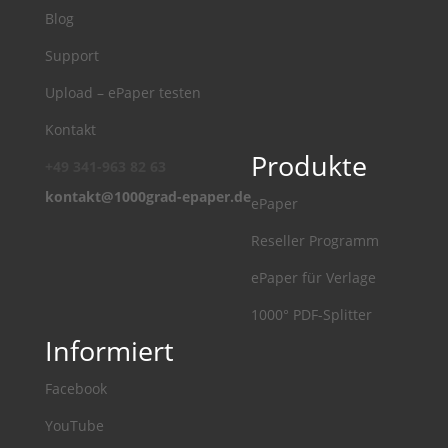
Blog
Support
Upload – ePaper testen
Kontakt
Produkte
+49 341-963 82 63
kontakt@1000grad-epaper.de
ePaper
Reseller Programm
ePaper für Verlage
1000° PDF-Splitter
Informiert
Facebook
YouTube