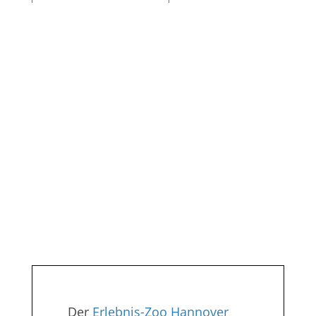
Erlebniszoo
Hannover
Jambo! Magazin
Der
Erlebnis-Zoo Hannover