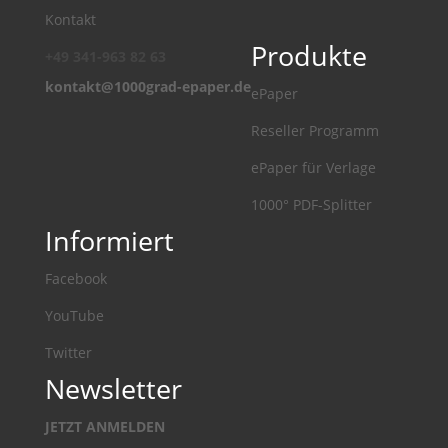
Kontakt
Produkte
+49 341-963 82 63
kontakt@1000grad-epaper.de
ePaper
Reseller Programm
ePaper für Verlage
1000° PDF-Splitter
Informiert
Facebook
YouTube
Twitter
Newsletter
JETZT ANMELDEN