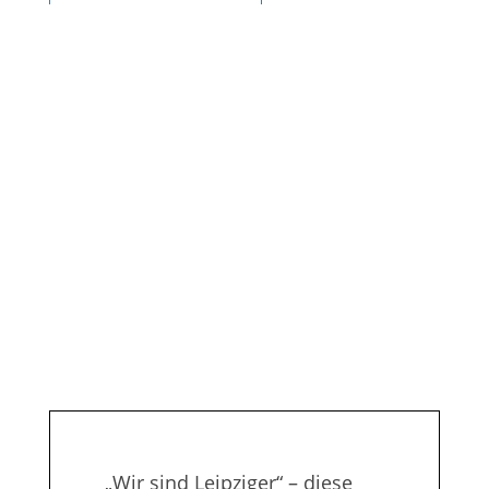
Leipziger
Gruppe
Leipziger Leben Magazin
„Wir sind Leipziger“ – diese