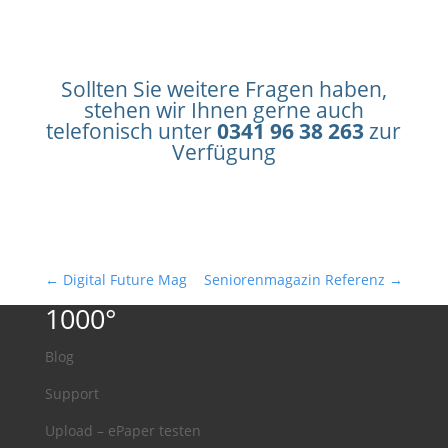
LOS GEHTS
Sollten Sie weitere Fragen haben,
stehen wir Ihnen gerne auch
telefonisch unter
0341 96 38 263
zur
Verfügung
←
Digital Future Mag
Seniorenmagazin Referenz
→
1000°
Blog
Support
Upload – ePaper testen