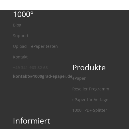
1000°
Blog
Support
Upload – ePaper testen
Kontakt
Produkte
+49 341-963 82 63
kontakt@1000grad-epaper.de
ePaper
Reseller Programm
ePaper für Verlage
1000° PDF-Splitter
Informiert