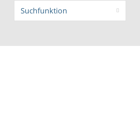
Suchfunktion
Blick ins ePaper
Hier gehts zur Broschüre