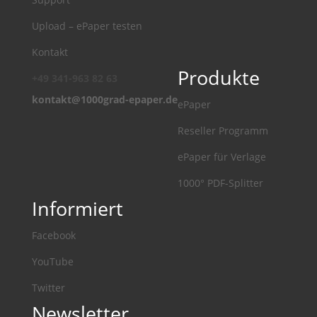
Upload – ePaper testen
Kontakt
Produkte
+49 341-963 82 63
kontakt@1000grad-epaper.de
ePaper
Reseller Programm
ePaper für Verlage
1000° PDF-Splitter
Informiert
Facebook
YouTube
Twitter
Newsletter