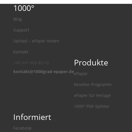
1000°
Blog
Support
Upload – ePaper testen
Kontakt
Produkte
+49 341-963 82 63
kontakt@1000grad-epaper.de
ePaper
Reseller Programm
ePaper für Verlage
1000° PDF-Splitter
Informiert
Facebook