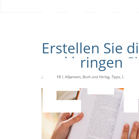
Blog
Erstellen Sie 
und bringen Sie
24.03.2016
|
Allgemein
,
Buch und Verlag
,
Tipps
,
Use Case